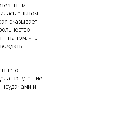
рительным
лилась опытом
рая оказывает
вольчество
т на том, что
овождать
енного
дала напутствие
с неудачами и