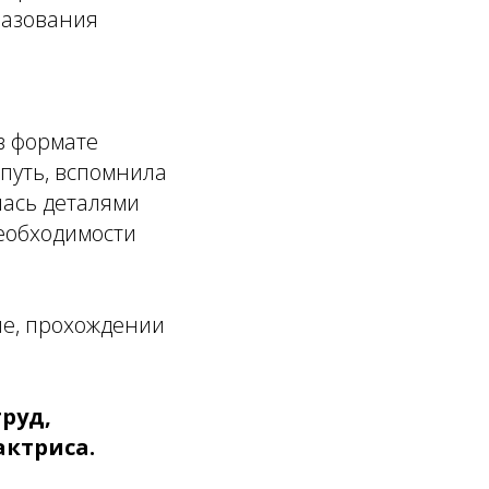
разования
в формате
путь, вспомнила
лась деталями
еобходимости
е, прохождении
труд,
актриса.